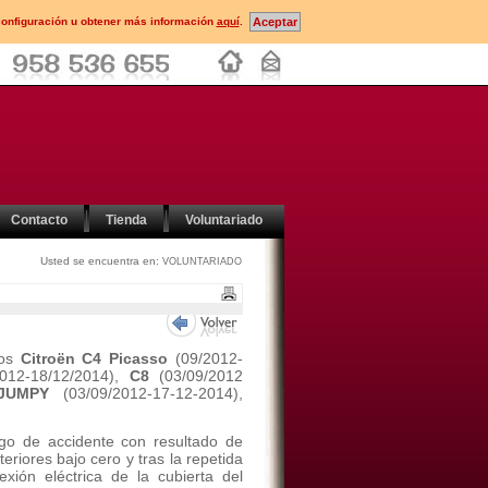
configuración u obtener más información
aquí
.
Contacto
Tienda
Voluntariado
Usted se encuentra en:
VOLUNTARIADO
los
Citroën C4 Picasso
(09/2012-
2012-18/12/2014),
C8
(03/09/2012
JUMPY
(03/09/2012-17-12-2014),
sgo de accidente con resultado de
riores bajo cero y tras la repetida
xión eléctrica de la cubierta del