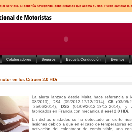
mejor servicio. Si continúa navegando, consideramos que acepta su uso. Puede cambiar la 
Colaboradores
Seguros
Escuela Conducción
Eventos
motor en los Citroën 2.0 HDi
La alerta lanzada desde Malta hace referencia a 
08/2013), DS4 (09/2012-17/12/2014),
C5
(03/09/
-25/06/2014),
DS5
(01/09/2012-19/12-2014), y
fabricados en Francia con mecánica
diesel 2.0 HDi.
En dichas unidades se ha detectado un cierto rie
lesiones debido a que en el caso de temperaturas exte
activación del calentador de combustible, una cone