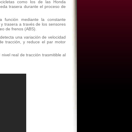
ocicletas como los de las Honda
rueda trasera durante el proceso de
a función mediante la constante
 y trasera a través de los sensores
ueo de frenos (ABS).
detecta una variación de velocidad
de tracción, y reduce el par motor
ivel real de tracción trasmitible al