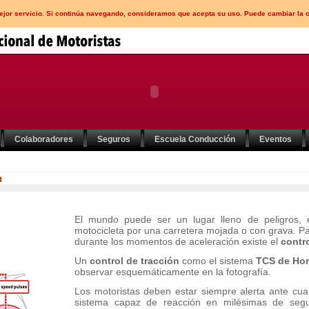
mejor servicio. Si continúa navegando, consideramos que acepta su uso. Puede cambiar la 
Colaboradores
Seguros
Escuela Conducción
Eventos
n
El mundo puede ser un lugar lleno de peligros, 
motocicleta por una carretera mojada o con grava. Pa
durante los momentos de aceleración existe el
contro
Un
control de tracción
como el sistema
TCS de Ho
observar esquemáticamente en la fotografía.
Los motoristas deben estar siempre alerta ante cual
sistema capaz de reacción en milésimas de seg