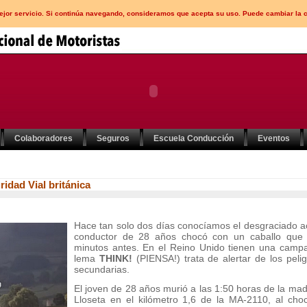
mejor servicio. Si continúa navegando, consideramos que acepta su uso. Puede cambiar la 
Colaboradores
Seguros
Escuela Conducción
Eventos
dad Vial británica
Hace tan solo dos días conocíamos el desgraciado a
conductor de 28 años chocó con un caballo que 
minutos antes. En el Reino Unido tienen una campa
lema
THINK!
(PIENSA!) trata de alertar de los pel
secundarias.
El joven de 28 años murió a las 1:50 horas de la mad
Lloseta en el kilómetro 1,6 de la MA-2110, al choc