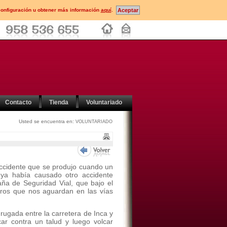
configuración u obtener más información
aquí
.
Contacto
Tienda
Voluntariado
Usted se encuentra en:
VOLUNTARIADO
ccidente que se produjo cuando un
ya había causado otro accidente
ña de Seguridad Vial, que bajo el
igros que nos aguardan en las vías
rugada entre la carretera de Inca y
ar contra un talud y luego volcar