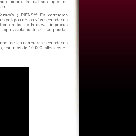
sado sobre la calzada que se
ulo.
Hazards
( PIENSA! En carreteras
 los peligros de las vías secundarias
“frene antes de la curva” impresas
e imprevisiblemente se nos pueden
igros de las carreteras secundarias
, con más de 10.000 fallecidos en