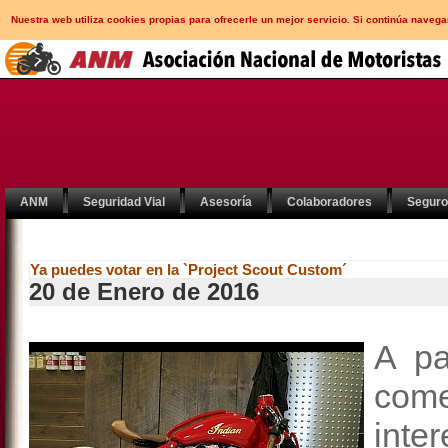
Nuestra web utiliza cookies propias para ofrecerle un mejor servicio. Si continúa nav
ANM
Seguridad Vial
Asesoría
Colaboradores
Segur
Ya puedes votar en la `Project Scout Custom´
20 de Enero de 2016
A pa
com
inte