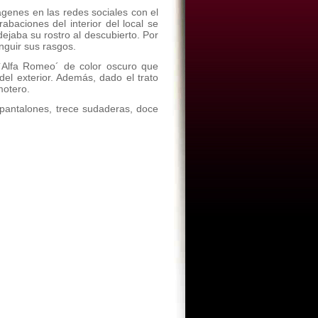
ágenes en las redes sociales con el
abaciones del interior del local se
ejaba su rostro al descubierto. Por
inguir sus rasgos.
 `Alfa Romeo´ de color oscuro que
l exterior. Además, dado el trato
motero.
pantalones, trece sudaderas, doce