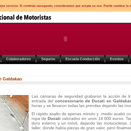
mejor servicio. Si continúa navegando, consideramos que acepta su uso. Puede cambiar la 
Colaboradores
Seguros
Escuela Conducción
Eventos
n Galdakao
Las cámaras de seguridad grabaron la acción de t
entrada del
concesionario de Ducati en Galdak
horas y se llevaron todas las prendas dejando las mot
El rápido asalto de apenas minuto y medio acabó con
ropa de
Ducati
valorados en unos 14.000 euros. Tam
duro externo y un móvil, dejando las motocicletas. 
taller, donde había piezas de gran valor, pero finalme