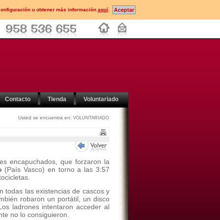
configuración u obtener más información
aquí
.
Contacto
Tienda
Voluntariado
Usted se encuentra en:
VOLUNTARIADO
res encapuchados, que forzaron la
ao
(País Vasco) en torno a las 3:57
ocicletas.
 todas las existencias de cascos y
bién robaron un portátil, un disco
Los ladrones intentaron acceder al
nte no lo consiguieron.