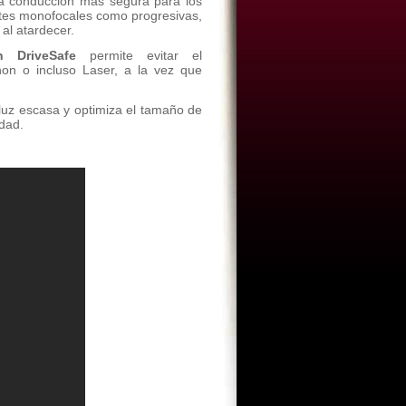
a conducción más segura para los
entes monofocales como progresivas,
 al atardecer.
on DriveSafe
permite evitar el
on o incluso Laser, a la vez que
luz escasa y optimiza el tamaño de
idad.