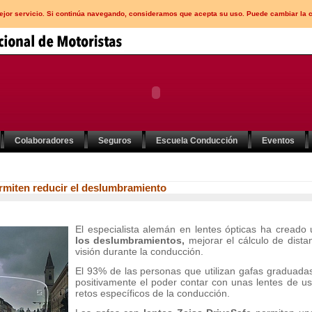
mejor servicio. Si continúa navegando, consideramos que acepta su uso. Puede cambiar la 
Colaboradores
Seguros
Escuela Conducción
Eventos
ermiten reducir el deslumbramiento
El especialista alemán en lentes ópticas ha creado
los deslumbramientos,
mejorar el cálculo de dista
visión durante la conducción.
El 93% de las personas que utilizan gafas graduada
positivamente el poder contar con unas lentes de us
retos específicos de la conducción.