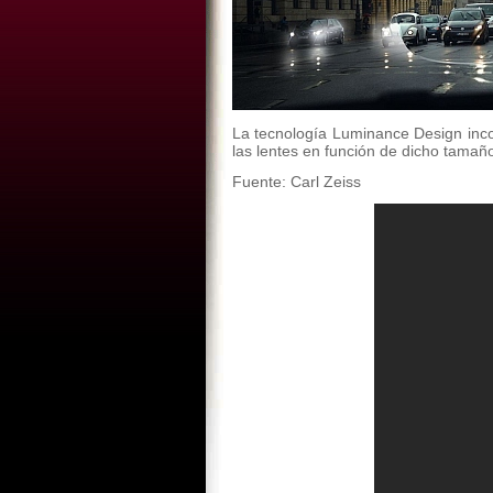
La tecnología Luminance Design inco
las lentes en función de dicho tamaño, 
Fuente: Carl Zeiss