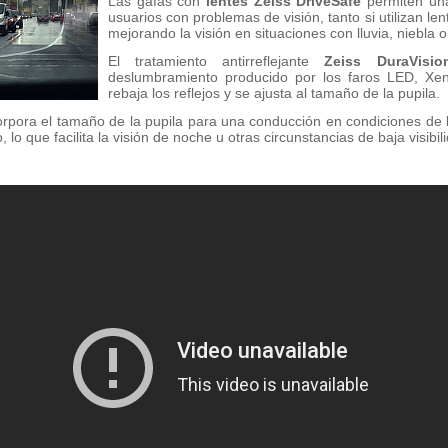
Las gafas con
lentes Zeiss DriveSafe
permiten un
usuarios con problemas de visión, tanto si utilizan l
mejorando la visión en situaciones con lluvia, niebla o
El tratamiento antirreflejante
Zeiss DuraVisi
deslumbramiento producido por los faros LED, Xen
rebaja los reflejos y se ajusta al tamaño de la pupila.
rpora el tamaño de la pupila para una conducción en condiciones de 
lo que facilita la visión de noche u otras circunstancias de baja visibil