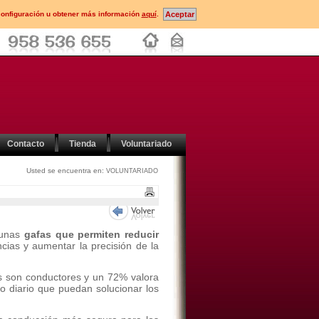
configuración u obtener más información
aquí
.
Contacto
Tienda
Voluntariado
Usted se encuentra en:
VOLUNTARIADO
 unas
gafas que permiten reducir
ncias y aumentar la precisión de la
s son conductores y un 72% valora
o diario que puedan solucionar los