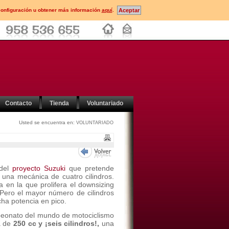
configuración u obtener más información
aquí
.
Contacto
Tienda
Voluntariado
Usted se encuentra en:
VOLUNTARIADO
 del
proyecto Suzuki
que pretende
 una mecánica de cuatro cilindros.
en la que prolifera el downsizing
 Pero el mayor número de cilindros
ha potencia en pico.
peonato del mundo de motociclismo
a de
250 cc y ¡seis cilindros!,
una