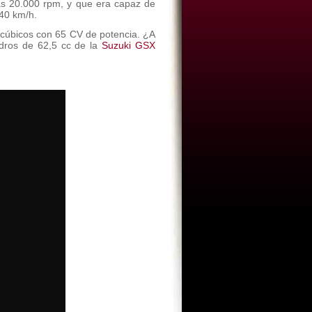
as 20.000 rpm, y que era capaz de
240 km/h.
 cúbicos con 65 CV de potencia. ¿A
ndros de 62,5 cc de la
Suzuki GSX