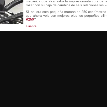
mecánica que alcanzaba la impresionante cota de l
rozar con su caja de cambios de seis relaciones los 
Sí, así era esta pequeña matona de 250 centímetros
que ahora veis con mejores ojos los pequeños cili
R250
?
Fuente