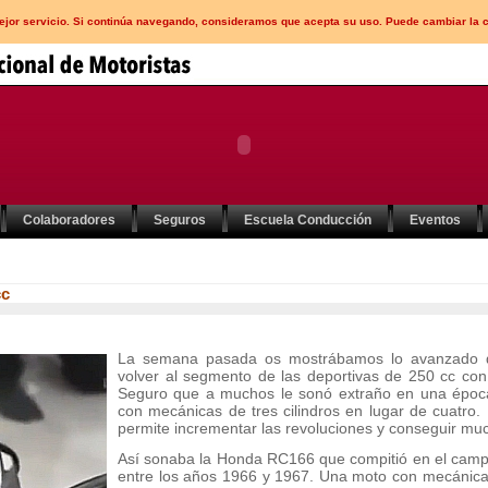
mejor servicio. Si continúa navegando, consideramos que acepta su uso. Puede cambiar la 
Colaboradores
Seguros
Escuela Conducción
Eventos
cc
La semana pasada os mostrábamos lo avanzado
volver al segmento de las deportivas de 250 cc con
Seguro que a muchos le sonó extraño en una época 
con mecánicas de tres cilindros en lugar de cuatro.
permite incrementar las revoluciones y conseguir muc
Así sonaba la Honda RC166 que compitió en el cam
entre los años 1966 y 1967. Una moto con mecánic