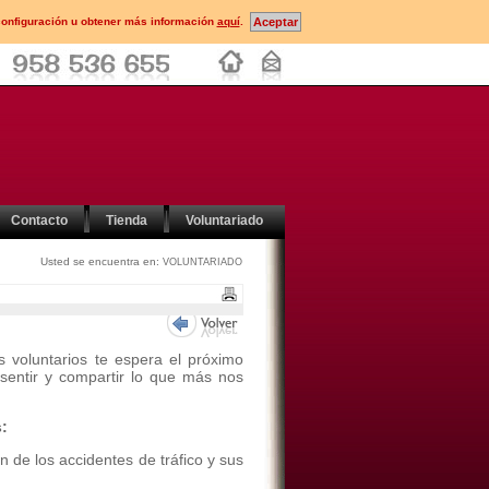
configuración u obtener más información
aquí
.
Contacto
Tienda
Voluntariado
Usted se encuentra en:
VOLUNTARIADO
 voluntarios te espera el próximo
sentir y compartir lo que más nos
:
n de los accidentes de tráfico y sus