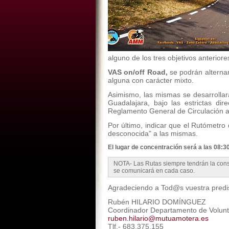
alguno de los tres objetivos anteriore
VAS on/off Road,
se podrán alternar 
alguna con carácter mixto.
Asimismo, las mismas se desarrollará
Guadalajara, bajo las estrictas di
Reglamento General de Circulación a
Por último, indicar que el Rutómetro
desconocida" a las mismas.
El lugar de concentración será a las 08:30
NOTA- Las Rutas siempre tendrán la consi
se comunicará en cada caso.
Agradeciendo a Tod@s vuestra predis
Rubén HILARIO DOMÍNGUEZ
Coordinador Departamento de Volunta
ruben.hilario@mutuamotera.es
Tlf.- 683.375.155