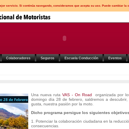
mejor servicio. Si continúa navegando, consideramos que acepta su uso. Puede cambiar la 
Colaboradores
Seguros
Escuela Conducción
Eventos
Una nueva ruta
VAS - On Road
organizada por los
domingo día 28 de febrero, saldremos a descubrir, 
gusta, nuestra pasión por la moto.
Dicho programa persigue los siguientes objetivos
1. Potenciar la colaboración ciudadana en la reducció
consecuencias.