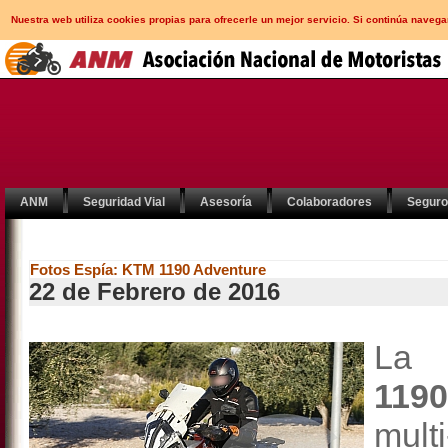
Nuestra web utiliza cookies propias para ofrecerle un mejor servicio. Si continúa nav
ANM
Seguridad Vial
Asesoría
Colaboradores
Segur
Fotos Espía: KTM 1190 Adventure
22 de Febrero de 2016
La
119
mult