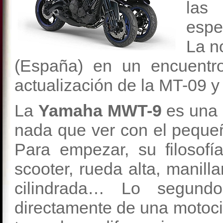
las 
espec
La no
(España) en un encuentro
actualización de la MT-09 
La
Yamaha MWT-9
es una 
nada que ver con el pequeño
Para empezar, su filosof
scooter, rueda alta, manill
cilindrada… Lo segund
directamente de una motocic