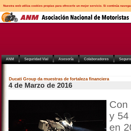
Nuestra web utiliza cookies propias para ofrecerle un mejor servicio. Si continúa nav
ANM
Seguridad Vial
Asesoría
Colaboradores
Segur
Ducati Group da muestras de fortaleza financiera
4 de Marzo de 2016
Con 
y 54
en 2