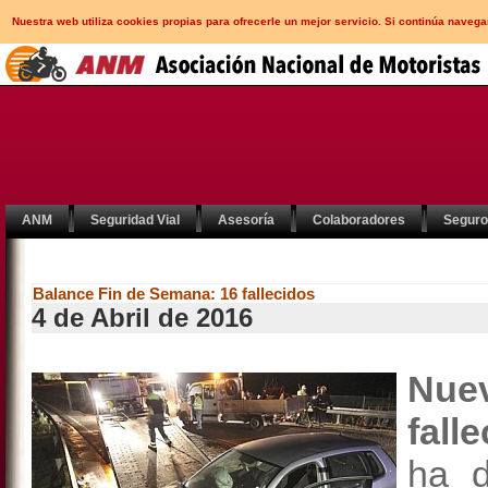
Nuestra web utiliza cookies propias para ofrecerle un mejor servicio. Si continúa nav
ANM
Seguridad Vial
Asesoría
Colaboradores
Segur
Balance Fin de Semana: 16 fallecidos
4 de Abril de 2016
Nuev
fall
ha d