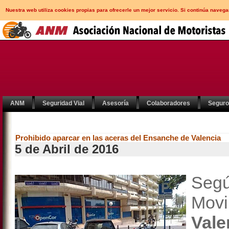
Nuestra web utiliza cookies propias para ofrecerle un mejor servicio. Si continúa nav
ANM
Seguridad Vial
Asesoría
Colaboradores
Segur
Prohibido aparcar en las aceras del Ensanche de Valencia
5 de Abril de 2016
Seg
Mov
Val