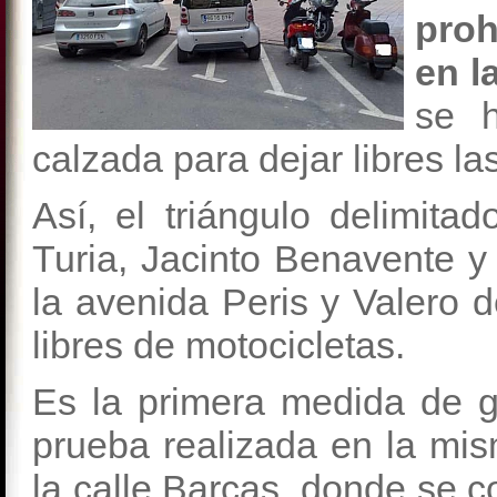
proh
en l
se 
calzada para dejar libres l
Así, el triángulo delimit
Turia, Jacinto Benavente 
la avenida Peris y Valero 
libres de motocicletas.
Es la primera medida de g
prueba realizada en la mi
la calle Barcas, donde se c