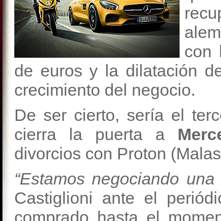
recu
alem
con 
de euros y la dilatación d
crecimiento del negocio.
De ser cierto, sería el ter
cierra la puerta a
Merc
divorcios con Proton (Malas
“Estamos negociando una 
Castiglioni ante el perió
comprado hasta el moment