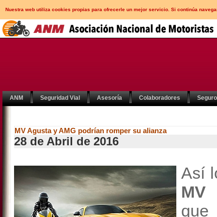
Nuestra web utiliza cookies propias para ofrecerle un mejor servicio. Si continúa nav
ANM
Seguridad Vial
Asesoría
Colaboradores
Segur
MV Agusta y AMG podrían romper su alianza
28 de Abril de 2016
Así 
MV 
que 