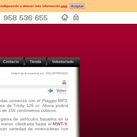
configuración u obtener más información
aquí
.
Contacto
Tienda
Voluntariado
Usted se encuentra en:
VOLUNTARIADO
ruedas comenzó con el Piaggio MP3,
ma de Tricity 125 cc. Ahora podría
 de 155 centímetros cúbicos.
a gama de vehículos basados en la
 menor cilindrada hasta el
MWT-9
,
ran variedad de motocicletas con