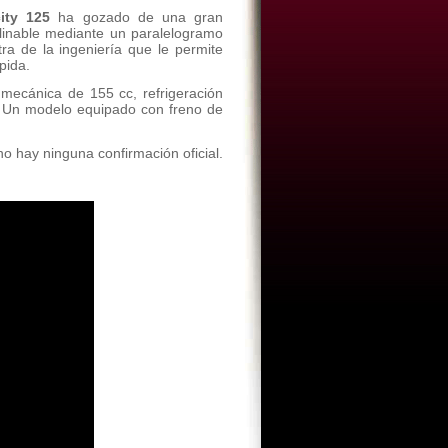
city 125
ha gozado de una gran
clinable mediante un paralelogramo
ra de la ingeniería que le permite
pida.
mecánica de 155 cc, refrigeración
as. Un modelo equipado con freno de
o hay ninguna confirmación oficial.