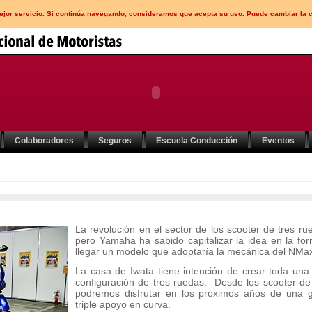
mejor servicio. Si continúa navegando, consideramos que acepta su uso. Puede cambiar la 
Colaboradores
Seguros
Escuela Conducción
Eventos
La revolución en el sector de los scooter de tres 
pero Yamaha ha sabido capitalizar la idea en la for
llegar un modelo que adoptaría la mecánica del NMax
La casa de Iwata tiene intención de crear toda un
configuración de tres ruedas. Desde los scooter de
podremos disfrutar en los próximos años de una g
triple apoyo en curva.