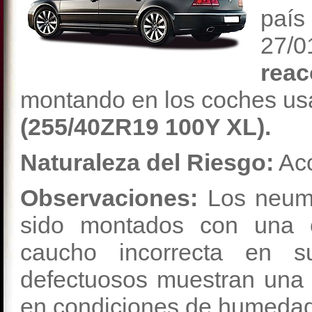
paí
27/
rea
montando en los coches us
(255/40ZR19 100Y XL).
Naturaleza del Riesgo:
Acc
Observaciones:
Los neumá
sido montados con una 
caucho incorrecta en su
defectuosos muestran una c
en condiciones de humedad