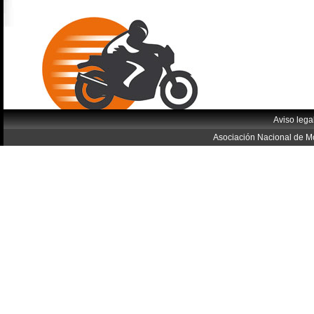
Aviso lega
Asociación Nacional de Mo