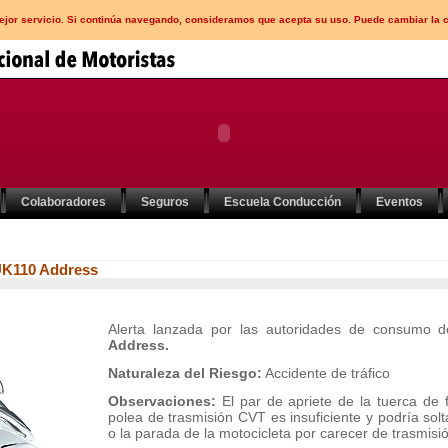
mejor servicio. Si continúa navegando, consideramos que acepta su uso. Puede cambiar la 
Colaboradores
Seguros
Escuela Conducción
Eventos
 UK110 Address
Alerta lanzada por las autoridades de consumo 
Address.
Naturaleza del Riesgo:
Accidente de tráfico
Observaciones:
El par de apriete de la tuerca de f
polea de trasmisión CVT es insuficiente y podría so
o la parada de la motocicleta por carecer de trasmisi