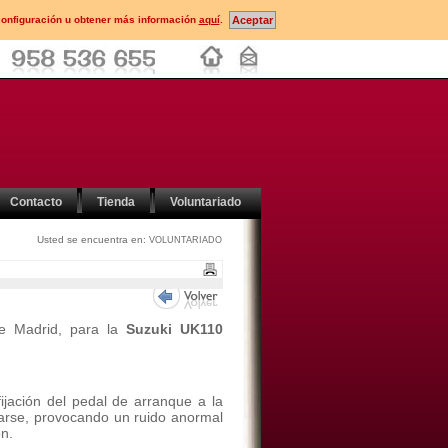
configuración u obtener más información
aquí
.
Contacto
Tienda
Voluntariado
Usted se encuentra en:
VOLUNTARIADO
de Madrid, para la
Suzuki UK110
ijación del pedal de arranque a la
ltarse, provocando un ruido anormal
ón.