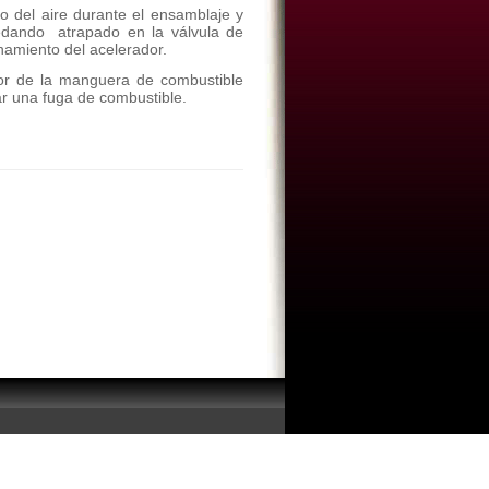
tro del aire durante el ensamblaje y
edando atrapado en la válvula de
onamiento del acelerador.
or de la manguera de combustible
r una fuga de combustible.