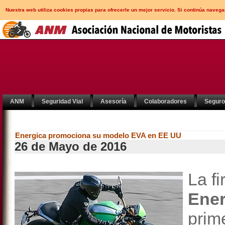
Nuestra web utiliza cookies propias para ofrecerle un mejor servicio. Si continúa nav
ANM
Seguridad Vial
Asesoría
Colaboradores
Segur
Energica promociona su modelo EVA en EE UU
26 de Mayo de 2016
La fi
Ener
pri