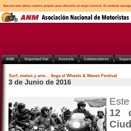
Nuestra web utiliza cookies propias para ofrecerle un mejor servicio. Si continúa nav
ANM
Seguridad Vial
Asesoría
Colaboradores
Segur
Surf, motos y arte… llega el Wheels & Waves Festival
3 de Junio de 2016
Este
12 
Ciud