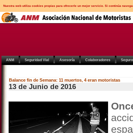
Nuestra web utiliza cookies propias para ofrecerle un mejor servicio. Si continúa nav
ANM
Seguridad Vial
Asesoría
Colaboradores
Segur
Balance fin de Semana: 11 muertos, 4 eran motoristas
13 de Junio de 2016
Onc
acci
espa