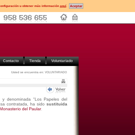
configuración u obtener más información
aquí
.
Contacto
Tienda
Voluntariado
Usted se encuentra en:
VOLUNTARIADO
h y denominada “Los Papeles del
esa contratada, ha sido
sustituida
Monasterio del Paular
.