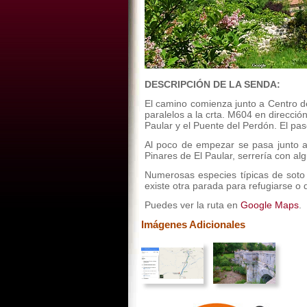
DESCRIPCIÓN DE LA SENDA:
El camino comienza junto a Centro de
paralelos a la crta. M­604 en direcci
Paular y el Puente del Perdón. El pa
Al poco de empezar se pasa junto a 
Pinares de El Paular, serrería con al
Numerosas especies típicas de soto 
existe otra parada para refugiarse o 
Puedes ver la ruta en
Google Maps
.
Imágenes Adicionales