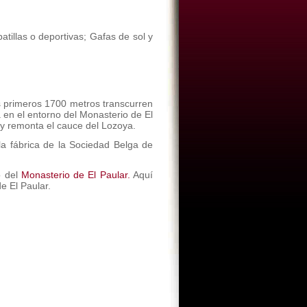
tillas o deportivas; Gafas de sol y
os primeros 1700 metros transcurren
a en el entorno del Monasterio de El
 y remonta el cauce del Lozoya.
la fábrica de la Sociedad Belga de
o del
Monasterio de El Paular.
Aquí
de El Paular.