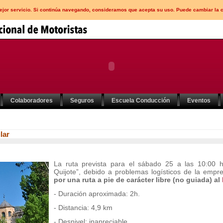
mejor servicio. Si continúa navegando, consideramos que acepta su uso. Puede cambiar la 
Colaboradores
Seguros
Escuela Conducción
Eventos
lar
La ruta prevista para el sábado 25 a las 10:00 
Quijote”, debido a problemas logísticos de la empr
por una ruta a pie de carácter libre (no guiada) al
- Duración aproximada: 2h.
- Distancia: 4,9 km
- Desnivel: inapreciable