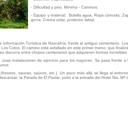
- Dificultad y piso: Mínima - Caminos.
- Equipo y material: Botella agua; Ropa cómoda; Zapa
gorra; Crema solar, protector labial.
 Información Turística de Rascafría, frente al antiguo cementerio. L
ón Los Cotos. El camino está asfaltado en este primer tramo, que finaliz
seo discurre entre chopos centenarios que adquieren formas increíbles
unas instalaciones de ejercicio para los mayores. Se pasa frente a 
gunos
(fresnos, sauces, saúcos, etc.). Un poco más allá se llega al entorn
descansar, la Parada de El Paular, junto a la entrada del Hotel Sta. Mª 