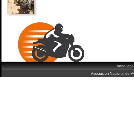
Aviso lega
Asociación Nacional de Mo