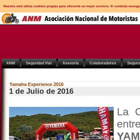
Nuestra web utiliza cookies propias para ofrecerle un mejor servicio. Si continúa nav
ANM
Seguridad Vial
Asesoría
Colaboradores
Segur
Yamaha Experience 2016
1 de Julio de 2016
La C
entr
YAM