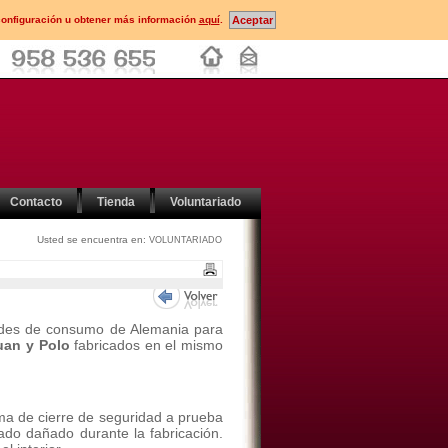
configuración u obtener más información
aquí
.
Contacto
Tienda
Voluntariado
Usted se encuentra en:
VOLUNTARIADO
dades de consumo de Alemania para
uan y Polo
fabricados en el mismo
ema de cierre de seguridad a prueba
ado dañado durante la fabricación.