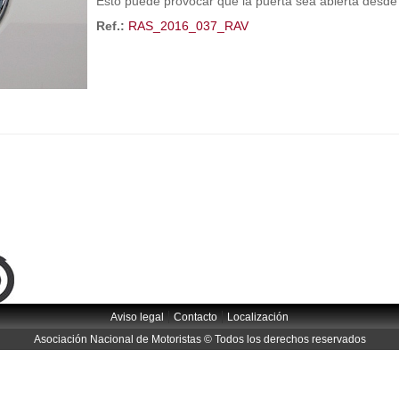
Esto puede provocar que la puerta sea abierta desde e
Ref.:
RAS_2016_037_RAV
|
|
Aviso legal
Contacto
Localización
Asociación Nacional de Motoristas © Todos los derechos reservados