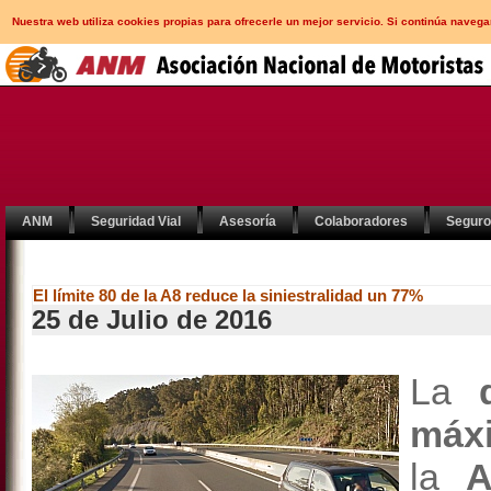
Nuestra web utiliza cookies propias para ofrecerle un mejor servicio. Si continúa nav
ANM
Seguridad Vial
Asesoría
Colaboradores
Segur
El límite 80 de la A8 reduce la siniestralidad un 77%
25 de Julio de 2016
La
máx
la
A