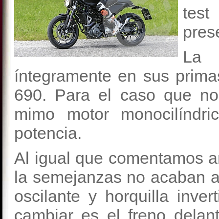
tes
prese
La
íntegramente en sus prim
690. Para el caso que n
mimo motor monocilíndr
potencia.
Al igual que comentamos a
la semejanzas no acaban a
oscilante y horquilla inv
cambiar es el freno delan