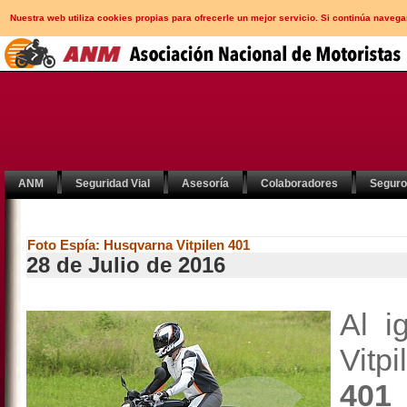
Nuestra web utiliza cookies propias para ofrecerle un mejor servicio. Si continúa nav
ANM
Seguridad Vial
Asesoría
Colaboradores
Segur
Foto Espía: Husqvarna Vitpilen 401
28 de Julio de 2016
Al i
Vitp
401