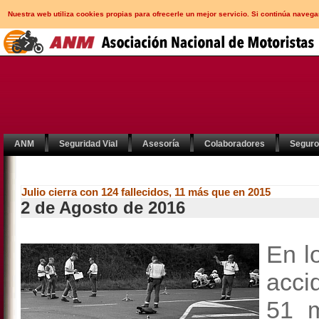
Nuestra web utiliza cookies propias para ofrecerle un mejor servicio. Si continúa nav
ANM
Seguridad Vial
Asesoría
Colaboradores
Segur
Julio cierra con 124 fallecidos, 11 más que en 2015
2 de Agosto de 2016
En l
acci
51 m