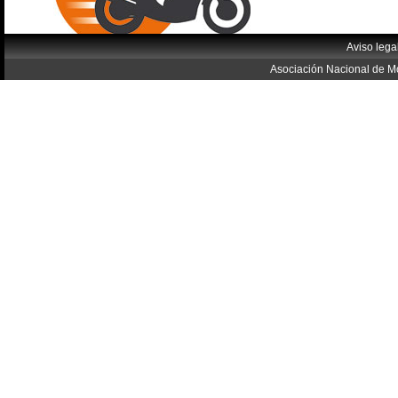
Aviso lega
Asociación Nacional de Mo