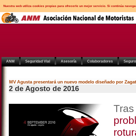
Nuestra web utiliza cookies propias para ofrecerle un mejor servicio. Si continúa nav
ANM
Seguridad Vial
Asesoría
Colaboradores
Segur
MV Agusta presentará un nuevo modelo diseñado por Zaga
2 de Agosto de 2016
Tras
prob
rotu