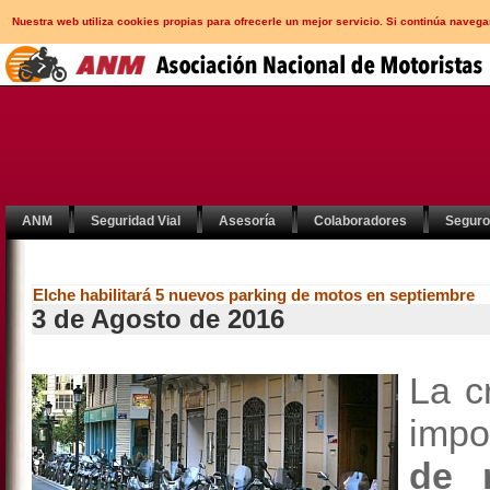
Nuestra web utiliza cookies propias para ofrecerle un mejor servicio. Si continúa nav
ANM
Seguridad Vial
Asesoría
Colaboradores
Segur
Elche habilitará 5 nuevos parking de motos en septiembre
3 de Agosto de 2016
La c
impo
de 