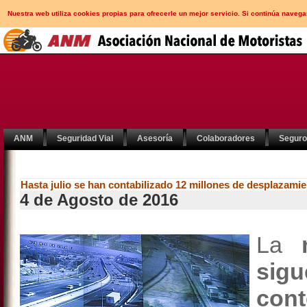
Nuestra web utiliza cookies propias para ofrecerle un mejor servicio. Si continúa nav
ANM
Seguridad Vial
Asesoría
Colaboradores
Segur
Hasta julio se han contabilizado 12 millones de desplazami
4 de Agosto de 2016
La
m
sig
con