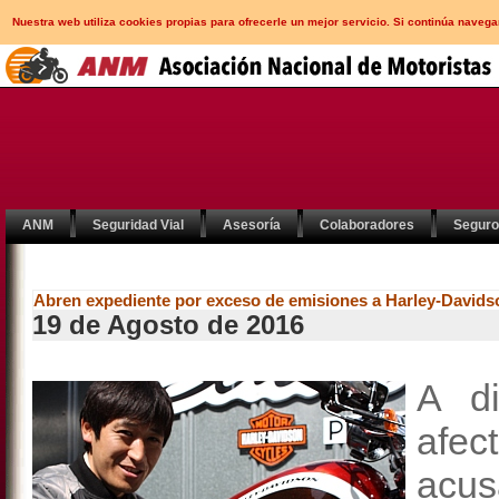
Nuestra web utiliza cookies propias para ofrecerle un mejor servicio. Si continúa nav
ANM
Seguridad Vial
Asesoría
Colaboradores
Segur
Abren expediente por exceso de emisiones a Harley-Davids
19 de Agosto de 2016
A di
afe
acus