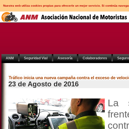
Nuestra web utiliza cookies propias para ofrecerle un mejor servicio. Si continúa nav
ANM
Seguridad Vial
Asesoría
Colaboradores
Segur
Tráfico inicia una nueva campaña contra el exceso de veloc
23 de Agosto de 2016
La 
fren
cont