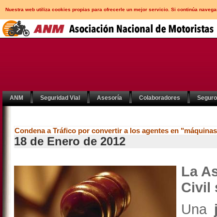
Nuestra web utiliza cookies propias para ofrecerle un mejor servicio. Si continúa nav
ANM
Seguridad Vial
Asesoría
Colaboradores
Segur
Condena a Tráfico por convertir a los agentes en "máquina
18 de Enero de 2012
La As
Civil
Una