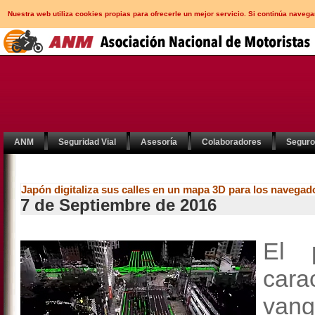
Nuestra web utiliza cookies propias para ofrecerle un mejor servicio. Si continúa nav
ANM
Seguridad Vial
Asesoría
Colaboradores
Segur
Japón digitaliza sus calles en un mapa 3D para los navegad
7 de Septiembre de 2016
El 
car
vang