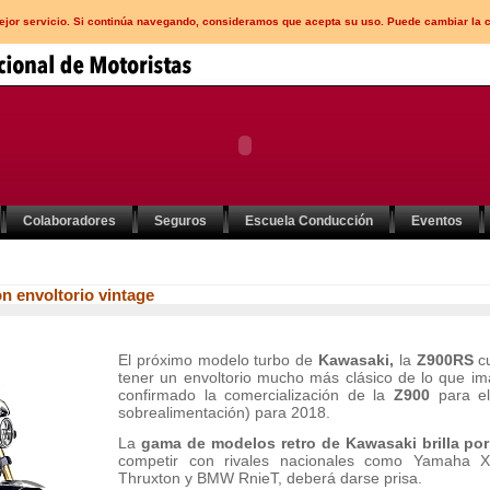
mejor servicio. Si continúa navegando, consideramos que acepta su uso. Puede cambiar la 
Colaboradores
Seguros
Escuela Conducción
Eventos
n envoltorio vintage
El próximo modelo turbo de
Kawasaki,
la
Z900RS
cu
tener un envoltorio mucho más clásico de lo que i
confirmado la comercialización de la
Z900
para e
sobrealimentación) para 2018.
La
gama de modelos retro de Kawasaki brilla por
competir con rivales nacionales como Yamaha 
Thruxton y BMW RnieT, deberá darse prisa.