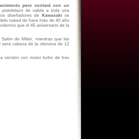
acimiento pero contará con un
pistoletazo de salida a toda una
los diseñadores de
Kawasaki
se
odelo naked de hace más de 40 año
rdemos que el 45 aniversario de la
Salón de Milán, mientras que las
 será cabeza de la ofensiva de 12
a versión con motor turbo de tres