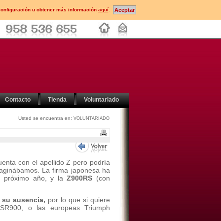
configuración u obtener más información
aquí
.
Contacto
Tienda
Voluntariado
Usted se encuentra en:
VOLUNTARIADO
enta con el apellido Z pero podría
maginábamos. La firma japonesa ha
l próximo año, y la
Z900RS
(con
 su ausencia,
por lo que si quiere
XSR900, o las europeas Triumph