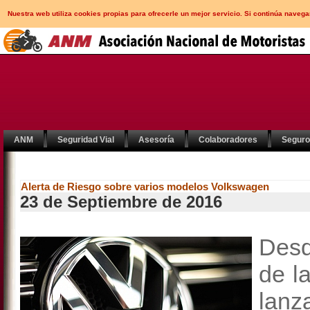
Nuestra web utiliza cookies propias para ofrecerle un mejor servicio. Si continúa nav
ANM
Seguridad Vial
Asesoría
Colaboradores
Segur
Alerta de Riesgo sobre varios modelos Volkswagen
23 de Septiembre de 2016
Desd
de l
lanz