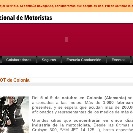
mejor servicio. Si continúa navegando, consideramos que acepta su uso. Puede cambiar la 
Colaboradores
Seguros
Escuela Conducción
Eventos
MOT de Colonia
Del
5 al 9 de octubre en Colonia (Alemania)
se
aficionados a las motos. Más de
1.000 fabric
presentes, y se espera que acudan más de
200.00
aficionados y representantes de los medios de más 
Grandes cifras que
concentrarán en cinco día
industria de la motocicleta.
Desde las últimas
Cruisym 300, SYM JET 14 125…), hasta espectácul