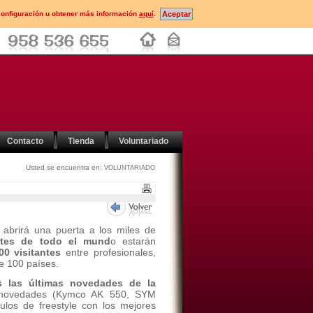
configuración u obtener más información
aquí
.
Contacto
Tienda
Voluntariado
Usted se encuentra en:
VOLUNTARIADO
 abrirá una puerta a los miles de
antes de todo el mund
o estarán
0 visitantes
entre profesionales,
de 100 países.
s las últimas novedades de la
 novedades (Kymco AK 550, SYM
os de freestyle con los mejores