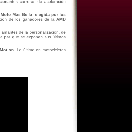
onantes carreras de aceleración
Moto Más Bella´ elegida por los
ción de los ganadores de la
AMD
s amantes de la personalización, de
a la par que se exponen sus últimos
Motion.
Lo último en motocicletas