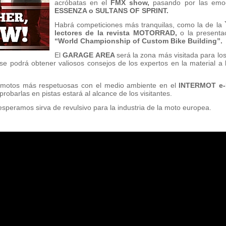
acróbatas en el
FMX show,
pasando por las emoci
ESSENZA o SULTANS OF SPRINT.
Habrá competiciones más tranquilas, como la de la
`
lectores de la revista MOTORRAD,
o la presenta
“World Championship of Custom Bike Building”.
El
GARAGE AREA
será la zona más visitada para lo
e se podrá obtener valiosos consejos de los expertos en la material 
 motos más respetuosas con el medio ambiente en el
INTERMOT e-
 probarlas en pistas estará al alcance de los visitantes.
speramos sirva de revulsivo para la industria de la moto europea.