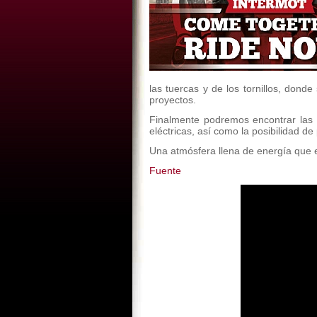
las tuercas y de los tornillos, dond
proyectos.
Finalmente podremos encontrar las
eléctricas, así como la posibilidad de
Una atmósfera llena de energía que e
Fuente