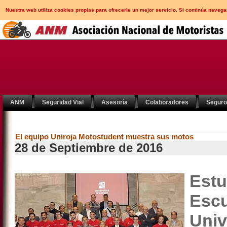
Nuestra web utiliza cookies propias para ofrecerle un mejor servicio. Si continúa nav
ANM
Seguridad Vial
Asesoría
Colaboradores
Segur
El equipo Uniroja Motostudent muestra sus motos
28 de Septiembre de 2016
Est
Esc
Uni