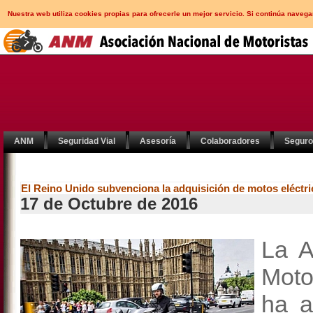
Nuestra web utiliza cookies propias para ofrecerle un mejor servicio. Si continúa nav
ANM
Seguridad Vial
Asesoría
Colaboradores
Segur
El Reino Unido subvenciona la adquisición de motos eléctri
17 de Octubre de 2016
La A
Moto
ha a