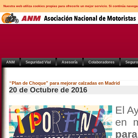
Nuestra web utiliza cookies propias para ofrecerle un mejor servicio. Si continúa nav
ANM
Seguridad Vial
Asesoría
Colaboradores
Segur
“Plan de Choque” para mejorar calzadas en Madrid
20 de Octubre de 2016
El A
en 
par