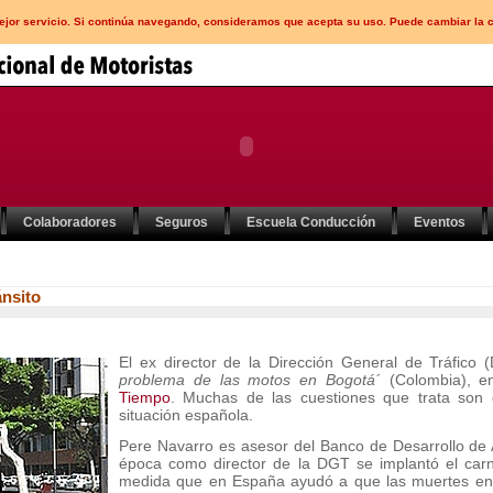
mejor servicio. Si continúa navegando, consideramos que acepta su uso. Puede cambiar la 
Colaboradores
Seguros
Escuela Conducción
Eventos
ánsito
El ex director de la Dirección General de Tráfico
problema de las motos en Bogotá´
(Colombia), e
Tiempo
. Muchas de las cuestiones que trata son 
situación española.
Pere Navarro es asesor del Banco de Desarrollo de 
época como director de la DGT se implantó el car
medida que en España ayudó a que las muertes en 