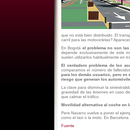
que no está bien distribuido. El transp
carril para las motocicletas? Aparece
En Bogotá
el problema no son las
depende exclusivamente de este me
suelen utilizarlos habitualmente en tr
El verdadero problema de los acc
comparamos el número de fallecidos
para los demás usuarios, pero es el
riesgo que generan los automóvile
La clave para disminuir la siniestra
gravedad de las lesiones en caso de 
que calmar el tráfico.
Movilidad alternativa al coche en 
Pere Navarro vuelve a poner el ejempl
como el taxi o la moto. En Barcelona e
Fuente