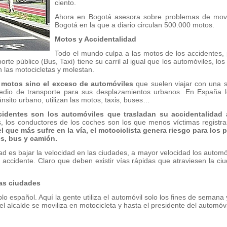
ciento.
Ahora en Bogotá asesora sobre problemas de movil
Bogotá en la que a diario circulan 500.000 motos.
Motos y Accidentalidad
Todo el mundo culpa a las motos de los accidentes, 
orte público (Bus, Taxi) tiene su carril al igual que los automóviles, los
n las motocicletas y molestan.
 motos sino el exceso de automóviles
que suelen viajar con una s
dio de transporte para sus desplazamientos urbanos. En España 
ánsito urbano, utilizan las motos, taxis, buses…
identes son los automóviles que trasladan su accidentalidad a
, los conductores de los coches son los que menos víctimas registr
 que más sufre en la vía, el motociclista genera riesgo para los p
s, bus y camión.
lidad es bajar la velocidad en las ciudades, a mayor velocidad los aut
accidente. Claro que deben existir vías rápidas que atraviesen la ciu
las ciudades
o español. Aquí la gente utiliza el automóvil solo los fines de semana
l alcalde se moviliza en motocicleta y hasta el presidente del automóvil