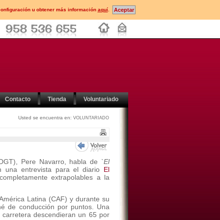
configuración u obtener más información
aquí
.
Contacto
Tienda
Voluntariado
Usted se encuentra en:
VOLUNTARIADO
 (DGT), Pere Navarro, habla de
`El
n una entrevista para el diario
El
completamente extrapolables a la
América Latina (CAF) y durante su
né de conducción por puntos. Una
carretera descendieran un 65 por