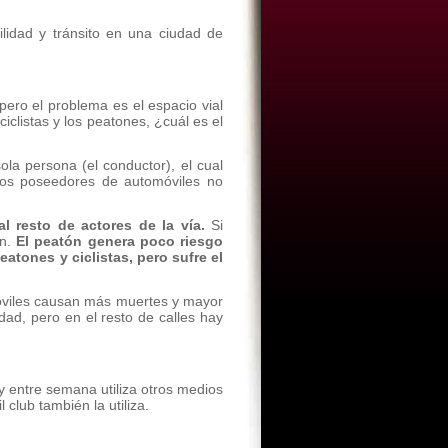
idad y tránsito en una ciudad de
pero el problema es el espacio vial
 ciclistas y los peatones, ¿cuál es el
ola persona (el conductor), el cual
los poseedores de automóviles no
l resto de actores de la vía.
Si
an.
El peatón genera poco riesgo
eatones y ciclistas, pero sufre el
omóviles causan más muertes y mayor
dad, pero en el resto de calles hay
 y entre semana utiliza otros medios
 club también la utiliza.