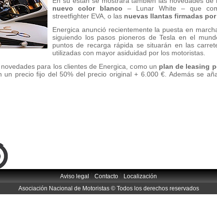
En su están se mostrará también las novedades de
nuevo color blanco
– Lunar White – que comp
streetfighter EVA, o las
nuevas llantas firmadas por
Energica anunció recientemente la puesta en march
siguiendo los pasos pioneros de Tesla en el mund
puntos de recarga rápida se situarán en las carrete
utilizadas con mayor asiduidad por los motoristas.
s novedades para los clientes de Energica, como un
plan de leasing p
n un precio fijo del 50% del precio original + 6.000 €. Además se a
|
|
Aviso legal
Contacto
Localización
Asociación Nacional de Motoristas © Todos los derechos reservados