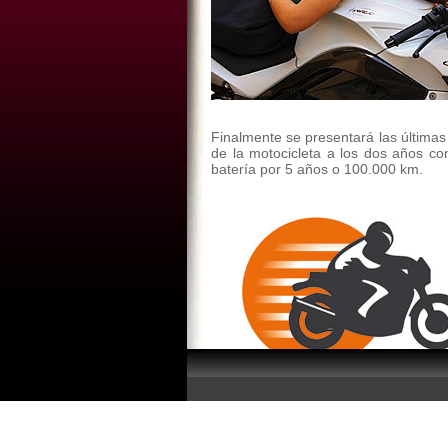
Finalmente se presentará las última
de la motocicleta a los dos años co
batería por 5 años o 100.000 km.