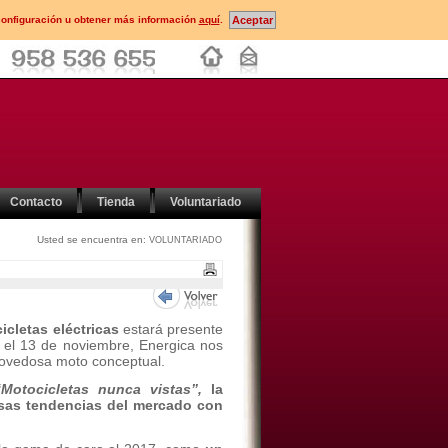
configuración u obtener más información
aquí
.
Contacto
Tienda
Voluntariado
Usted se encuentra en:
VOLUNTARIADO
icletas eléctricas
estará presente
y el 13 de noviembre, Energica nos
novedosa moto conceptual.
“Motocicletas nunca vistas”,
la
osas tendencias del mercado con