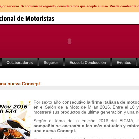
mejor servicio. Si continúa navegando, consideramos que acepta su uso. Puede cambiar la 
Colaboradores
Seguros
Escuela Conducción
Eventos
una nueva Concept
Por sexto año consecutivo la
firma italiana de motoc
en el Salón de la Moto de Milán 2016. Entre el 10 
mostrará sus productos de última generación y una 
Según el lema de la edición 2016 del EICMA,
compañía se acercará a las más actuales y rabi
una nueva Concept.