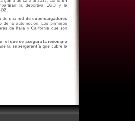
 la gama de cara al 2017, como
un
artirán la deportiva EGO y la
 OZ.
a de una
red de supercargadores
o de la automoción. Los primeros
ras de Italia y California que son
or el que se asegura la recompra
ñade la
supergarantía
que cubre la