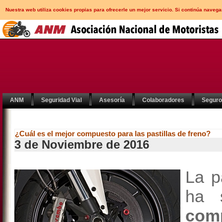
Nuestra web utiliza cookies propias para ofrecerle un mejor servicio. Si continúa nav
ANM
Seguridad Vial
Asesoría
Colaboradores
Segur
¿Cuál es el mejor compuesto para las pastillas de freno?
3 de Noviembre de 2016
La p
ha 
comp