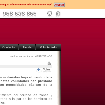
configuración u obtener más información
aquí
.
Contacto
Tienda
Voluntariado
Usted se encuentra en:
VOLUNTARIADO
os motoristas bajo el mando de la
oristas voluntarios han prestado
 las necesidades básicas de la
cimiento del terreno en zonas y
erreno a la par de los hombres de
ios.