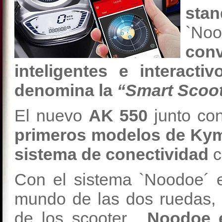
stan
`Noo
con
inteligentes e interact
denomina la
“Smart Scoot
El nuevo
AK 550
junto co
primeros modelos de Kym
sistema de conectividad
c
Con el sistema `Noodoe´ el
mundo de las dos ruedas,
de los scooter.
Noodoe e