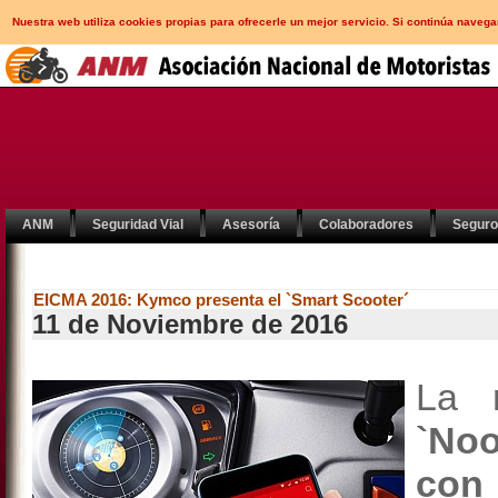
Nuestra web utiliza cookies propias para ofrecerle un mejor servicio. Si continúa nav
ANM
Seguridad Vial
Asesoría
Colaboradores
Segur
EICMA 2016: Kymco presenta el `Smart Scooter´
11 de Noviembre de 2016
La 
`No
con 