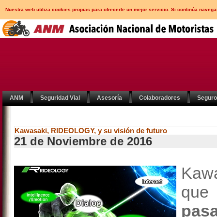
Nuestra web utiliza cookies propias para ofrecerle un mejor servicio. Si continúa nav
ANM
Seguridad Vial
Asesoría
Colaboradores
Segur
Kawasaki, RIDEOLOGY, y su visión de futuro
21 de Noviembre de 2016
Kawa
que
pa