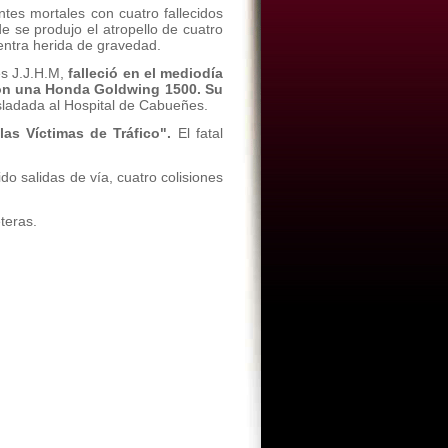
tes mortales con cuatro fallecidos
e se produjo el atropello de cuatro
uentra herida de gravedad.
es J.J.H.M,
falleció en el mediodía
con una Honda Goldwing 1500. Su
asladada al Hospital de Cabueñes.
as Víctimas de Tráfico".
El fatal
do salidas de vía, cuatro colisiones
teras.