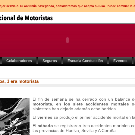
mejor servicio. Si continúa navegando, consideramos que acepta su uso. Puede cambiar la 
Colaboradores
Seguros
Escuela Conducción
Eventos
os, 1 era motorista
El fin de semana se ha cerrado con un balance d
motorista, en los siete accidentes mortales o
siniestros han dejado además ocho heridos.
El
viernes
se produjo el primer accidente mortal en la
El
sábado
se registraron tres accidentes mortales co
las provincias de Huelva, Sevilla y A Coruña.