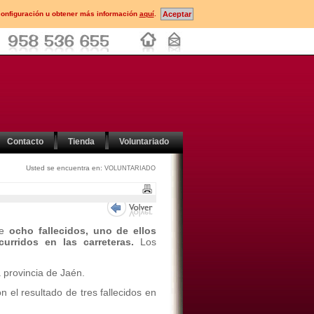
configuración u obtener más información
aquí
.
Contacto
Tienda
Voluntariado
Usted se encuentra en:
VOLUNTARIADO
e
ocho fallecidos, uno de ellos
curridos en las carreteras.
Los
 provincia de Jaén.
n el resultado de tres fallecidos en