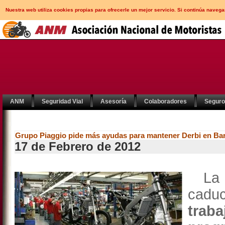
Nuestra web utiliza cookies propias para ofrecerle un mejor servicio. Si continúa nav
ANM
Seguridad Vial
Asesoría
Colaboradores
Segur
Grupo Piaggio pide más ayudas para mantener Derbi en Ba
17 de Febrero de 2012
La f
cadu
trab