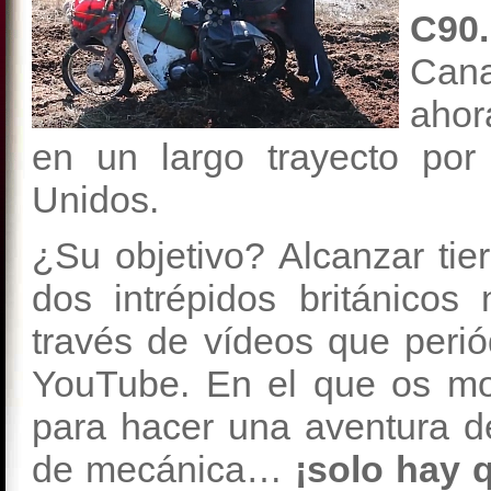
C9
Can
ahor
en un largo trayecto por
Unidos.
¿Su objetivo? Alcanzar tie
dos intrépidos británico
través de vídeos que peri
YouTube. En el que os m
para hacer una aventura de
de mecánica…
¡solo hay q