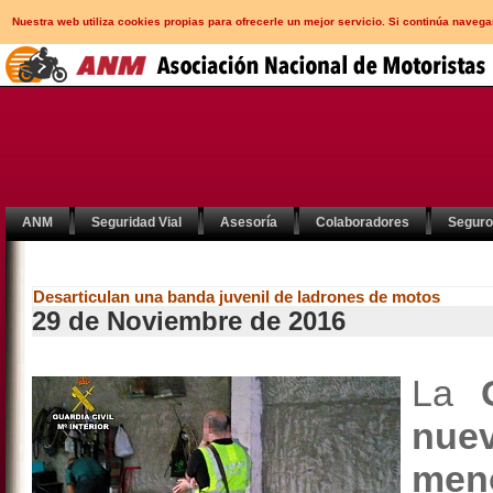
Nuestra web utiliza cookies propias para ofrecerle un mejor servicio. Si continúa nav
ANM
Seguridad Vial
Asesoría
Colaboradores
Segur
Desarticulan una banda juvenil de ladrones de motos
29 de Noviembre de 2016
La
nue
men